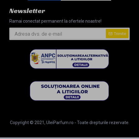
Newsletter
Ramai conectat permanent la ofertele noastre!
Trimite
Copyright © 2021, UleiParfum.ro - Toate drepturile rezervate.
ULEIPARFUM S.R.L. | CUI: RO41028246 | Nr. Reg. Comertului: