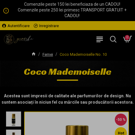
Comenzile peste 150 lei beneficiaza de un CADOU!
Comenzile peste 250 lei primesc TRANSPORT GRATUIT +
CADOU!
Autentificare
Inregistrare
0
Femei
Coco Mademoiselle No. 10
Coco Mademoiselle
Acestea sunt impresii de calitate ale parfumurilor de design. Nu
suntem asociați în niciun fel cu mărcile sau producătorii acestora.
-50 %
Hot