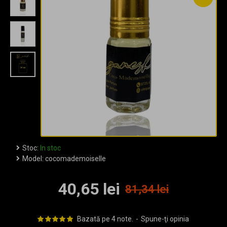
Stoc:
In stoc
Model:
cocomademoiselle
40,65 lei
81,34 lei
Bazată pe 4 note.
-
Spune-ţi opinia