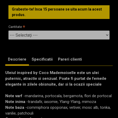
Grabeste-te! Inca
15
persoane se uita acum la acest
produs.
Cantitate
Descriere
Specificatii
Pareri clienti
Uleiul inspired by Coco Mademoiselle este un ulei 
puternic, atractiv si senzual. Poate fi purtat de femeile 
elegante in zilele obisnuite, dar si la ocazii speciale
Note varf
 -mandarina, portocala, bergamota, flori de portocal
Note inima
 -trandafir, iasomie, Ylang-Ylang, mimoza
Note baza
 -commiphora opoponax, vetiver, mosc alb, tonka, 
vanilie, patchouli