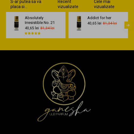
S-ar putea sa va
Recent
Cele mai
placa si...
vizualizate
vizualizate
Absolutely
Addict for her
Irresistible No. 21
40,65 lei
81,34 lei
40,65 lei
81,34 lei