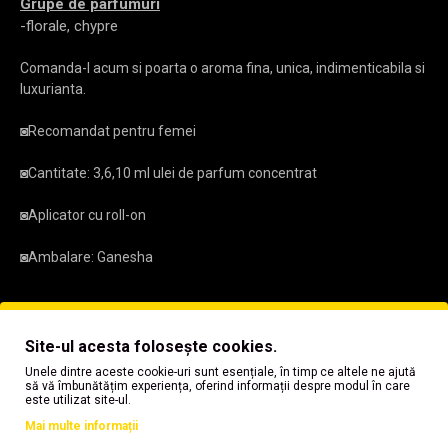
Grupe de parfumuri
-florale, chypre
Comanda-l acum si poarta o aroma fina, unica, indimenticabila si
luxurianta.
◙
Recomandat pentru femei
◙
Cantitate: 3,6,10 ml ulei de parfum concentrat
◙
Aplicator cu roll-on
◙
Ambalare: Ganesha
Acest ulei de parfum este cel mai adesea confundat cu
Coco
Site-ul acesta folosește cookies.
Mademoiselle
Unele dintre aceste cookie-uri sunt esențiale, în timp ce altele ne ajută
să vă îmbunătățim experiența, oferind informații despre modul în care
este utilizat site-ul.
Dar acesta este un miros original
Ganesha No. 10 (=FRA2577)
Atentie:
Aceste uleiuri sunt
inspirate
dupa cele de brand
Mai multe informații
cunoscut. Mirosul este
asemanator
in proportie de 90% al celui