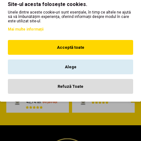
Site-ul acesta folosește cookies.
Unele dintre aceste cookie-uri sunt esențiale, în timp ce altele ne ajută
să vă îmbunătățim experiența, oferind informații despre modul în care
este utilizat site-ul.
Mai multe informații
Trimite
Acceptă toate
Alege
Cele mai vizualizate
Refuză Toate
Baccarat Rouge No.
Tobacco Vanille No.
6
45,74 lei
91,51 lei
45,74 lei
91,51 lei