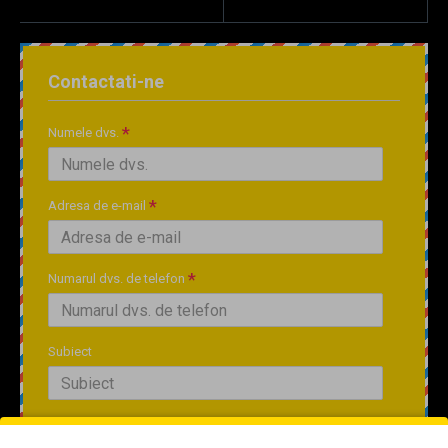
Contactati-ne
Numele dvs.
Adresa de e-mail
Numarul dvs. de telefon
Subiect
Mesaj