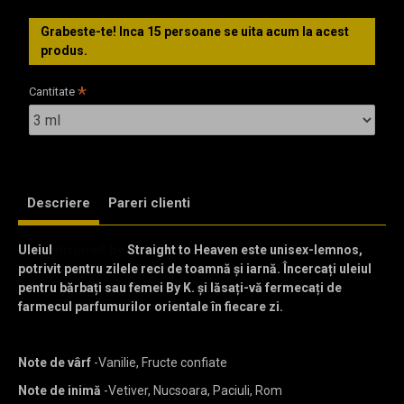
Grabeste-te! Inca
15
persoane se uita acum la acest
produs.
Cantitate
Descriere
Pareri clienti
inspired by
Uleiul
Straight to Heaven este unisex-lemnos,
potrivit pentru zilele reci de toamnă și iarnă. Încercați uleiul
pentru bărbați sau femei By K. și lăsați-vă fermecați de
farmecul parfumurilor orientale în fiecare zi.
Note de vârf
-Vanilie, Fructe confiate
Note de inimă
-Vetiver, Nucsoara, Paciuli, Rom