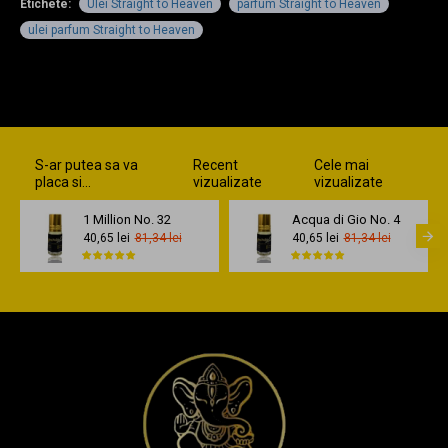
Etichete:
Ulei Straight to Heaven
parfum Straight to Heaven
ulei parfum Straight to Heaven
S-ar putea sa va
Recent
Cele mai
placa si...
vizualizate
vizualizate
1 Million No. 32
Acqua di Gio No. 4
40,65 lei
81,34 lei
40,65 lei
81,34 lei