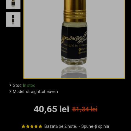
Stoc:
In stoc
Model:
straighttoheaven
40,65 lei
81,34 lei
Bazată pe 2 note.
-
Spune-ţi opinia