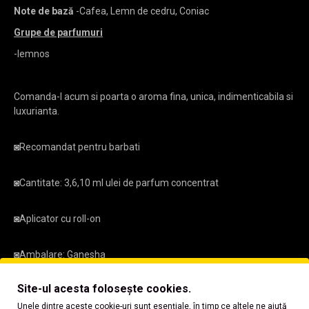
Note de bază
-Cafea, Lemn de cedru, Coniac
Grupe de parfumuri
-lemnos
Comanda-l acum si poarta o aroma fina, unica, indimenticabila si
luxurianta.
◙
Recomandat pentru barbati
◙
Cantitate: 3,6,10 ml ulei de parfum concentrat
◙
Aplicator cu roll-on
◙
Ambalare: Ganesha
Site-ul acesta folosește cookies.
Unele dintre aceste cookie-uri sunt esențiale, în timp ce altele ne ajută