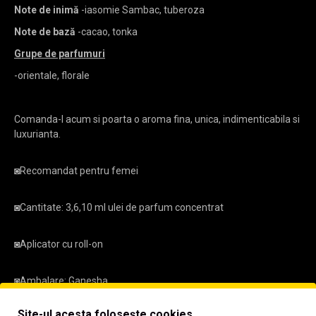
Note de inimă
-iasomie Sambac, tuberoza
Note de bază
-cacao, tonka
Grupe de parfumuri
-orientale, florale
Comanda-l acum si poarta o aroma fina, unica, indimenticabila si
luxurianta.
◙
Recomandat pentru femei
◙
Cantitate: 3,6,10 ml ulei de parfum concentrat
◙
Aplicator cu roll-on
◙
Ambalare: Ganesha
Site-ul acesta folosește cookies.