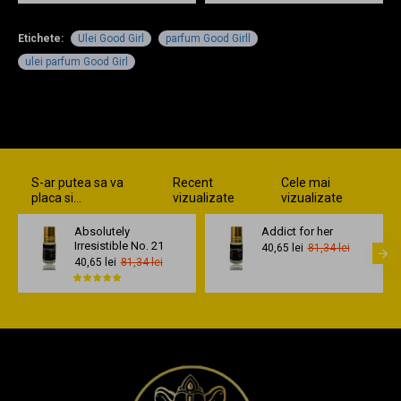
Etichete:
Ulei Good Girl
parfum Good Girll
ulei parfum Good Girl
S-ar putea sa va
Recent
Cele mai
placa si...
vizualizate
vizualizate
Absolutely
Addict for her
Irresistible No. 21
40,65 lei
81,34 lei
40,65 lei
81,34 lei