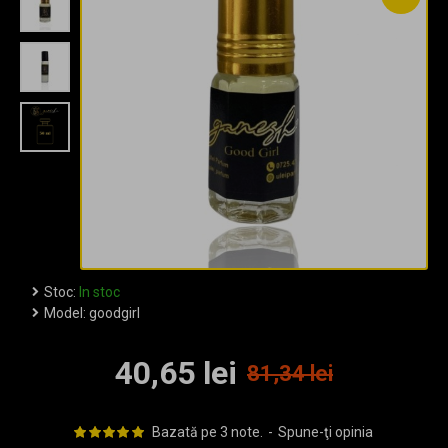
Stoc:
In stoc
Model:
goodgirl
40,65 lei
81,34 lei
Bazată pe 3 note.
-
Spune-ţi opinia