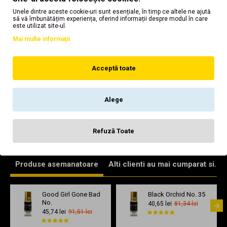
Unele dintre aceste cookie-uri sunt esențiale, în timp ce altele ne ajută
să vă îmbunătățim experiența, oferind informații despre modul în care
este utilizat site-ul.
Acest ulei de parfum este cel mai adesea confundat cu
Good
Girl
Mai multe informații
Dar acesta este un miros original
Ganesha No. 42 (=)
Acceptă toate
Atentie:
Aceste uleiuri sunt
inspirate
dupa cele de brand
cunoscut. Mirosul este
asemanator
in proportie de 90% al celui
de brand celebru. Numele de marca este folosit doar in scop
Alege
orientativ.
Nu
sustinem ca noi comercializam acest produs.
Acestea sunt impresii de calitate ale parfumurilor de design.
Refuză Toate
Nu suntem asociați în niciun fel cu mărcile sau producătorii
acestora.
Produse asemanatoare
Alti clienti au mai cumparat si...
Good Girl Gone Bad
Black Orchid No. 35
No.
40,65 lei
81,34 lei
45,74 lei
91,51 lei