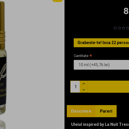
8
Grabeste-te! Inca
22
persoa
Cantitate
Descriere
Pareri
Uleiul inspired by La Nuit Tre