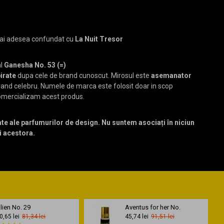
mai adesea confundat cu
La Nuit Tresor
al
Ganesha No. 53 (=)
irate
dupa cele de brand cunoscut. Mirosul este
asemanator
brand celebru. Numele de marca este folosit doar in scop
omercializam acest produs.
ate ale parfumurilor de design. Nu suntem asociați în niciun
i acestora.
lien No. 29
Aventus for her No.
0,65 lei
81,34 lei
45,74 lei
91,51 lei