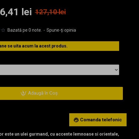
6,41 lei
127,10 lei
Bazată pe 0 note.
-
Spune-ţi opinia
ne se uita acum la acest produs.
Adaugă în Coş
Comanda telefonic
sor este un ulei gurmand, cu accente lemnoase si orientale,