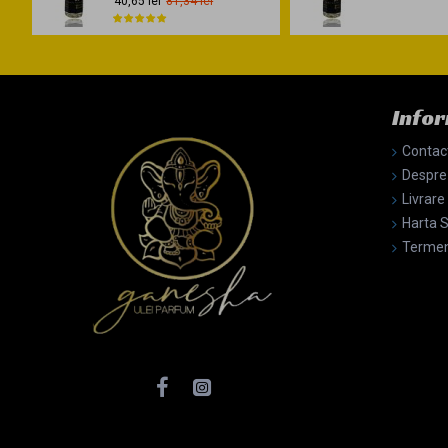
40,65 lei
81,34 lei
Infor
Contac
Despre
Livrare
Harta S
Termeni