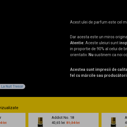
Acest ulei de parfum este cel 
Dar acesta este un miros origin
Atentie:
Aceste uleiuri sunt
insp
in proportie de 90% al celui de 
orientativ.
Nu
sustinem ca noi c
Acestea sunt impresii de calit
fel cu mărcile sau producători
 La Nuit Tresor
vizualizate
r
Addict No. 18
A
4 lei
40,65 lei
81,34 lei
4