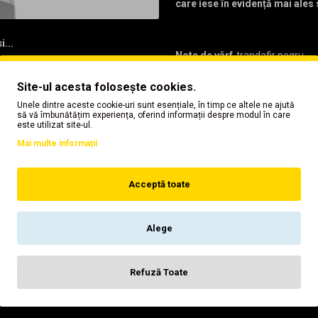
care iese în evidență mai ales
...
Note de vârf
-trandafir negru
Note de inimă
-vanilie, orhidee
Note de bază
-tămâie, papyrus, l
Site-ul acesta folosește cookies.
Grupe de parfumuri
Unele dintre aceste cookie-uri sunt esențiale, în timp ce altele ne ajută
-orientale
să vă îmbunătățim experiența, oferind informații despre modul în care
este utilizat site-ul.
Mai multe informații
Comanda-l acum si poarta o aroma
Acceptă toate
◙
Recomandat pentru femei
◙
Cantitate: 3,6,10 ml ulei de p
Alege
◙
Aplicator cu roll-on
Refuză Toate
◙
Ambalare: Ganesha