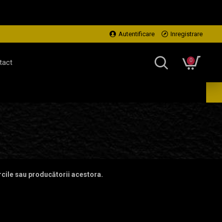
Autentificare
Inregistrare
0
tact
rcile sau producătorii acestora.