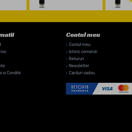
matii
Contul meu
t
Contul meu
 noi
Istoric comenzi
Retururi
ite
Newsletter
 si Conditii
Carduri cadou