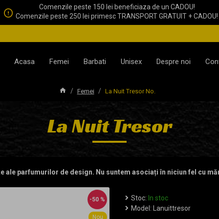
Comenzile peste 150 lei beneficiaza de un CADOU!
Comenzile peste 250 lei primesc TRANSPORT GRATUIT + CADOU!
Acasa
Femei
Barbati
Unisex
Despre noi
Con
Femei
La Nuit Tresor No.
La Nuit Tresor
te ale parfumurilor de design. Nu suntem asociați în niciun fel cu mă
Stoc:
In stoc
-50 %
Model:
Lanuittresor
Nou