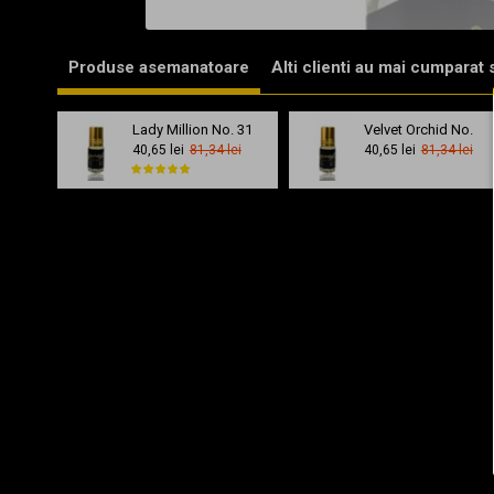
Produse asemanatoare
Alti clienti au mai cumparat si
Lady Million No. 31
Velvet Orchid No.
40,65 lei
81,34 lei
40,65 lei
81,34 lei