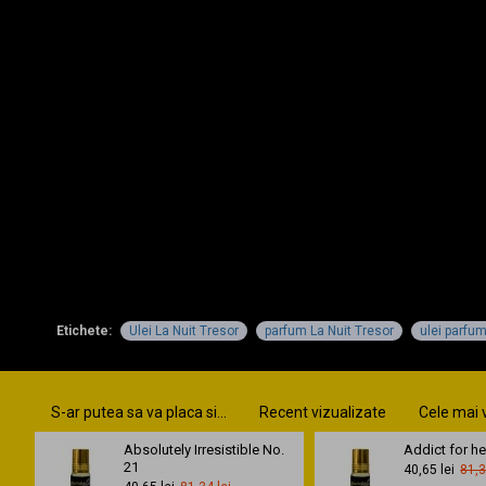
Etichete:
Ulei La Nuit Tresor
parfum La Nuit Tresor
ulei parfum
S-ar putea sa va placa si...
Recent vizualizate
Cele mai 
Absolutely Irresistible No.
Addict for he
21
40,65 lei
81,3